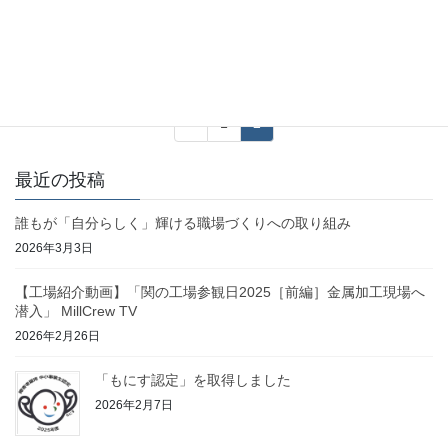
ークでつなぎ止める優秀人材～中小製造業におけるテレワーク実
践例～」に、当社代表取締役社長・加納稔が登壇いたします。
「製造業におけるテレワーク」につい […]
投
固
固
«
1
2
稿
定
定
ペ
ペ
ナ
最近の投稿
ー
ー
ビ
ジ
ジ
誰もが「自分らしく」輝ける職場づくりへの取り組み
ゲ
2026年3月3日
ー
シ
【工場紹介動画】「関の工場参観日2025［前編］金属加工現場へ
潜入」 MillCrew TV
ョ
2026年2月26日
ン
「もにす認定」を取得しました
2026年2月7日