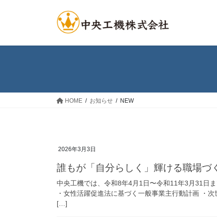
コ
ナ
ン
ビ
テ
ゲ
ン
ー
ツ
シ
へ
ョ
ス
ン
キ
に
ッ
移
HOME
お知らせ
NEW
プ
動
2026年3月3日
誰もが「自分らしく」輝ける職場づ
中央工機では、令和8年4月1日〜令和11年3月31
・女性活躍促進法に基づく一般事業主行動計画 ・次
[…]