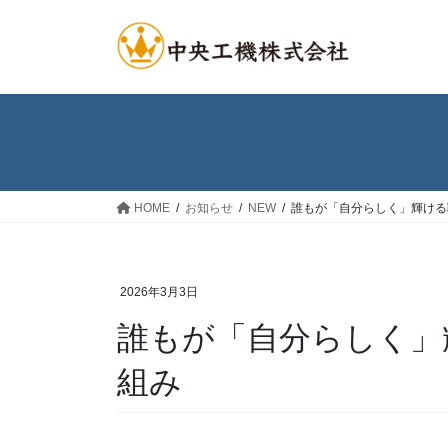
コ
ナ
ン
ビ
テ
ゲ
ン
ー
ツ
シ
へ
ョ
ス
ン
キ
に
ッ
移
HOME
お知らせ
NEW
誰もが「自分らしく」輝ける
プ
動
2026年3月3日
誰もが「自分らしく」
組み